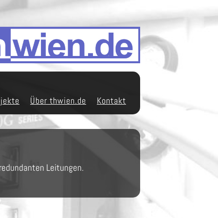
jekte
Über thwien.de
Kontakt
 redundanten Leitungen.